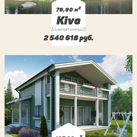
2
79,90 м
Kiva
(симпатичный)
2 540 618 руб.