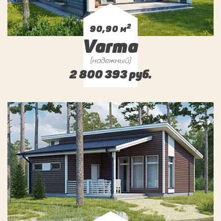
2
90,90 м
Varma
(надежный)
2 800 393 руб.