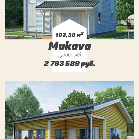
2
103,30 м
Mukava
(удобный)
2 793 589 руб.