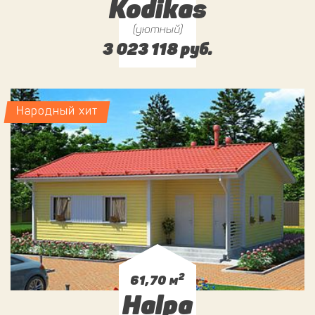
Kodikas
(уютный)
3 023 118 руб.
Народный хит
2
61,70 м
Halpa