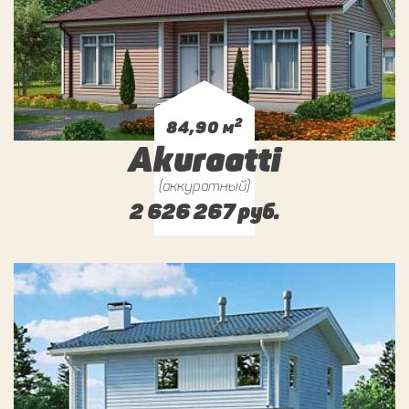
2
84,90 м
Akuraatti
(аккуратный)
2 626 267 руб.