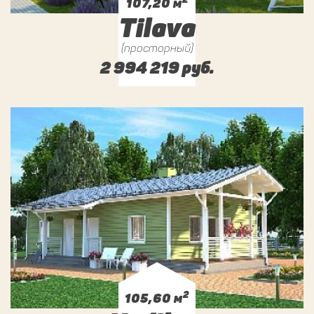
2
107,20 м
Tilava
(просторный)
2 994 219 руб.
2
105,60 м