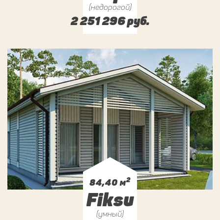
(недорогой)
2 251 296 руб.
2
84,40 м
Fiksu
(умный)