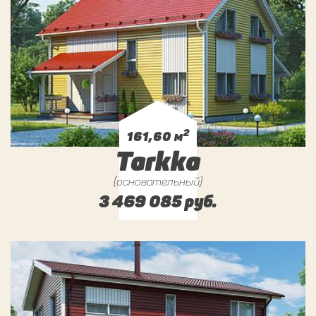
2
161,60 м
Tarkka
(основательный)
3 469 085 руб.