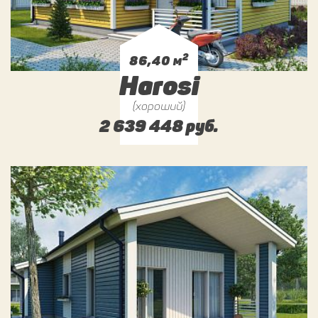
2
86,40 м
Harosi
(хороший)
2 639 448 руб.